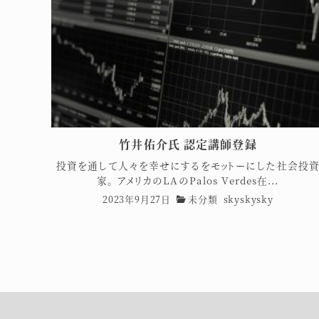
竹井佑介氏 認定講師登録
投資を通して人々を幸せにするをモットーにした社会投
家。 アメリカのLAのPalos Verdes在...
2023年9月27日
未分類
skyskysky